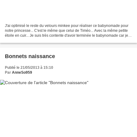
J'ai optimisé le reste du velours minkee pour réaliser ce babynomade pour
notre princesse... C'est le même que celui de Timéo... Avec la même petite
étoile en cuir... Je suis très contente d'avoir terminée le babynomade car je
reprends la couture mais...
Bonnets naissance
Publié le 21/05/2013 à 15:10
Par
AnneSo959