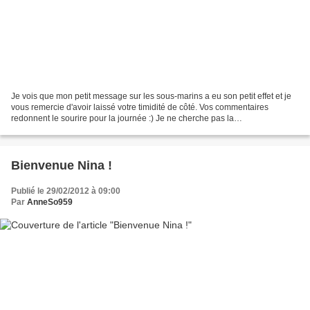
Je vois que mon petit message sur les sous-marins a eu son petit effet et je
vous remercie d'avoir laissé votre timidité de côté. Vos commentaires
redonnent le sourire pour la journée :) Je ne cherche pas la
"reconnaissance" mais juste de pouvoir échanger...
Bienvenue Nina !
Publié le 29/02/2012 à 09:00
Par
AnneSo959