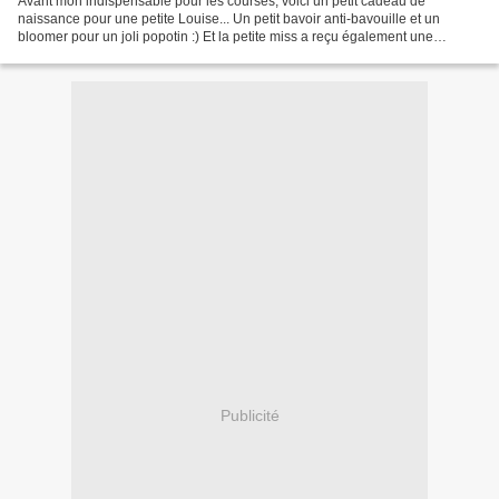
Avant mon indispensable pour les courses, voici un petit cadeau de
naissance pour une petite Louise... Un petit bavoir anti-bavouille et un
bloomer pour un joli popotin :) Et la petite miss a reçu également une
guirlande nuage... Nous sommes impatients...
Publicité