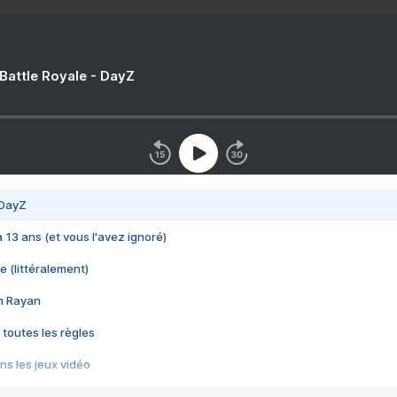
 Battle Royale - DayZ
 DayZ
 a 13 ans (et vous l'avez ignoré)
e (littéralement)
im Rayan
 toutes les règles
s les jeux vidéo
us choquant de Rockstar ? - Le scandale BULLY