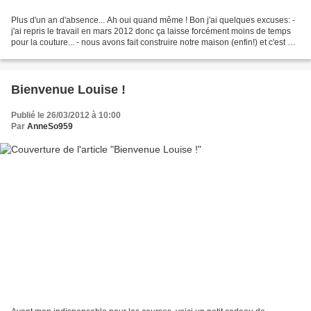
Plus d'un an d'absence... Ah oui quand même ! Bon j'ai quelques excuses: -
j'ai repris le travail en mars 2012 donc ça laisse forcément moins de temps
pour la couture... - nous avons fait construire notre maison (enfin!) et c'est un
job à plein temps......
Bienvenue Louise !
Publié le 26/03/2012 à 10:00
Par
AnneSo959