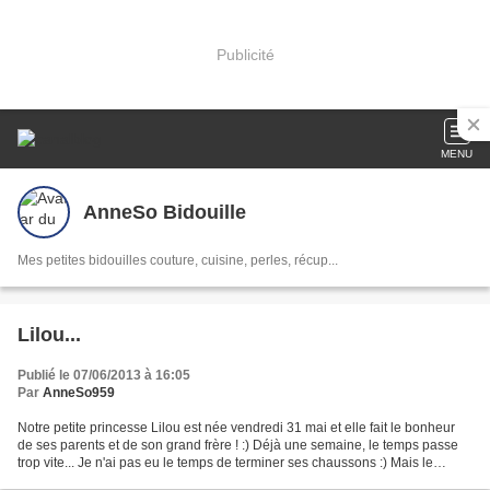
Publicité
MENU
AnneSo Bidouille
Mes petites bidouilles couture, cuisine, perles, récup...
Lilou...
Publié le 07/06/2013 à 16:05
Par
AnneSo959
Notre petite princesse Lilou est née vendredi 31 mai et elle fait le bonheur
de ses parents et de son grand frère ! :) Déjà une semaine, le temps passe
trop vite... Je n'ai pas eu le temps de terminer ses chaussons :) Mais le
babynomade a fait sensation...